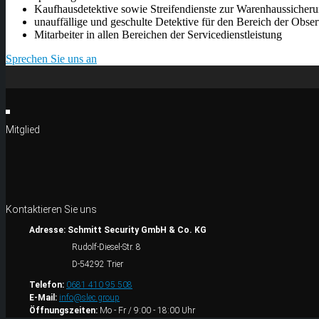
Kaufhausdetektive sowie Streifendienste zur Warenhaussicher
unauffällige und geschulte Detektive für den Bereich der Obser
Mitarbeiter in allen Bereichen der Servicedienstleistung
Sprechen Sie uns an
Mitglied
Kontaktieren Sie uns
Adresse:
Schmitt Security GmbH & Co. KG
Rudolf-Diesel-Str. 8
D-54292 Trier
Telefon:
0681 410 95 508
E-Mail:
info@slec.group
Öffnungszeiten:
Mo - Fr / 9:00 - 18:00 Uhr