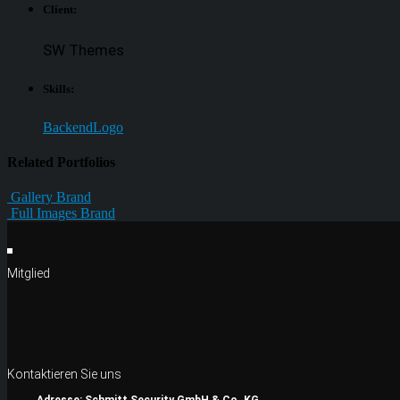
Client:
SW Themes
Skills:
Backend
Logo
Related
Portfolios
Gallery
Brand
Full Images
Brand
Mitglied
Kontaktieren Sie uns
Adresse:
Schmitt Security GmbH & Co. KG