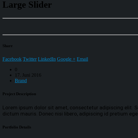
Large Slider
Share
Facebook
Twitter
LinkedIn
Google +
Email
0
17. Juni 2016
Brand
Project
Description
Lorem ipsum dolor sit amet, consectetur adipiscing elit. S
dictum mauris. Donec nisi libero, adipiscing id pretium ege
Portfolio
Details