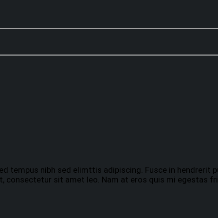
ed tempus nibh sed elimttis adipiscing. Fusce in hendrerit p
t, consectetur sit amet leo. Nam at eros quis mi egestas fri