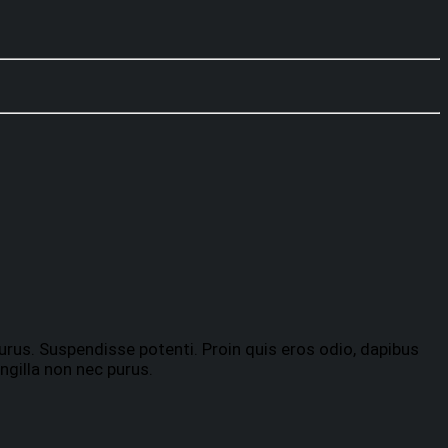
urus. Suspendisse potenti. Proin quis eros odio, dapibus
ngilla non nec purus.