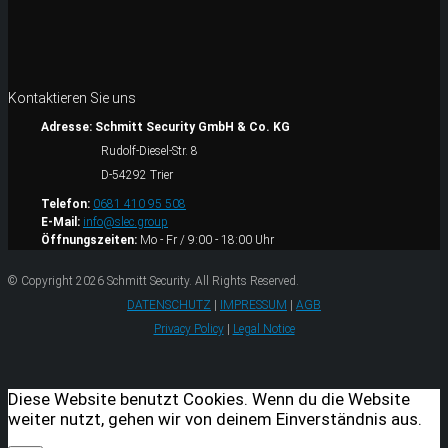
Kontaktieren Sie uns
Adresse:
Schmitt Security GmbH & Co. KG
Rudolf-Diesel-Str. 8
D-54292 Trier
Telefon:
0681 410 95 508
E-Mail:
info@slec.group
Öffnungszeiten:
Mo - Fr / 9:00 - 18:00 Uhr
© Copyright 2026 Schmitt Security. All Rights Reserved.
DATENSCHUTZ
|
IMPRESSUM
|
AGB
Privacy Policy
|
Legal Notice
Diese Website benutzt Cookies. Wenn du die Website
weiter nutzt, gehen wir von deinem Einverständnis aus.