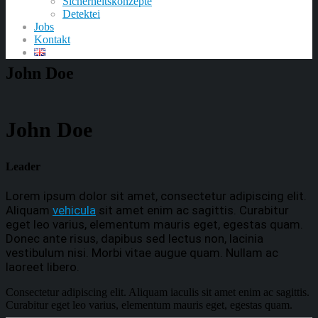
Sicherheitskonzepte
Detektei
Jobs
Kontakt
John Doe
John Doe
Leader
Lorem ipsum dolor sit amet, consectetur adipiscing elit.
Aliquam
vehicula
sit amet enim ac sagittis. Curabitur
eget leo varius, elementum mauris eget, egestas quam.
Donec ante risus, dapibus sed lectus non, lacinia
vestibulum nisi. Morbi vitae augue quam. Nullam ac
laoreet libero.
Consectetur adipiscing elit. Aliquam iaculis sit amet enim ac sagittis.
Curabitur eget leo varius, elementum mauris eget, egestas quam.